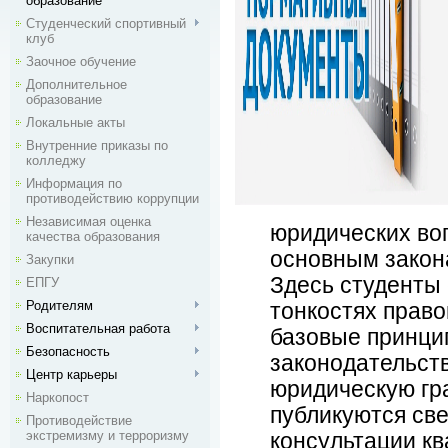
образование
Студенческий спортивный
клуб
Заочное обучение
Дополнительное
образование
Локальные акты
Внутренние приказы по
колледжу
Информация по
противодействию коррупции
Независимая оценка
юридических во
качества образования
основным закон
Закупки
Здесь студенты 
ЕПГУ
Родителям
тонкостях право
Воспитательная работа
базовые принци
Безопасность
законодательст
Центр карьеры
юридическую гр
Наркопост
публикуются св
Противодействие
экстремизму и терроризму
консультации к