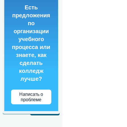
Есть
предложения
по
организации
учебного
процесса или
знаете, как
сделать
колледж
лучше?
Написать о
проблеме