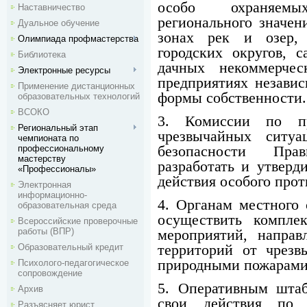
особо охраняем
Наставничество
регионального значени
Дуальное обучение
зонах рек и озер,
Олимпиада профмастерства
городских округов, с
Библиотека
дачных некоммерчес
Электронные ресурсы
предприятиях независ
Применение дистанционных
формы собственности.
образовательных технологий
ВСОКО
3. Комиссии по п
Региональный этап
чрезвычайных ситу
чемпионата по
профессиональному
безопасности Пра
мастерству
разработать и утверд
«Профессионалы»
действия особого про
Электронная
информационно-
4. Органам местного 
образовательная среда
осуществить комплек
Всероссийские проверочные
работы (ВПР)
мероприятий, напра
Образовательный кредит
территорий от чрезв
природными пожарами
Психолого-педагогическое
сопровождение
5. Оперативным штаб
Архив
свои действия по
Разъясняет юрист