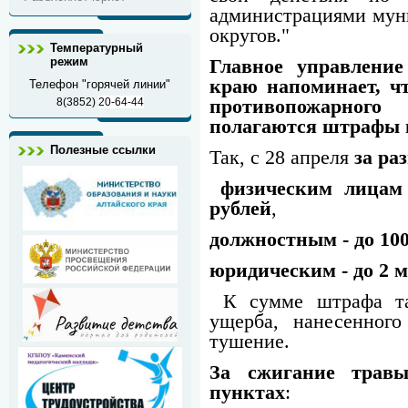
администрациями мун
округов."
Температурный
режим
Главное управлени
краю напоминает, чт
Телефон "горячей линии"
8(3852)
20-64-44
противопожарно
полагаются штрафы в
Полезные ссылки
Так, с 28 апреля
за ра
физическим лицам
рублей
,
должностным - до 100
юридическим - до 2 м
К сумме штрафа та
ущерба, нанесенног
тушение.
За сжигание трав
пунктах
: