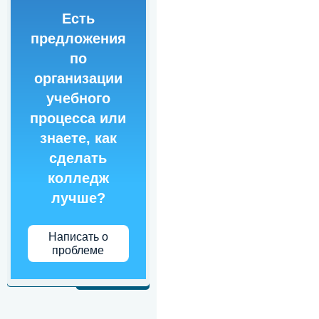
Есть
предложения
по
организации
учебного
процесса или
знаете, как
сделать
колледж
лучше?
Написать о
проблеме