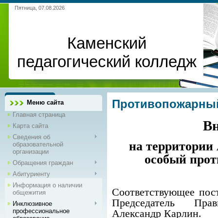
Пятница, 07.08.2026
Каменский
педагогический колледж
Противопожарны
Меню сайта
Главная страница
Вн
Карта сайта
Сведения об
на территории 
образовательной
организации
особый про
Обращения граждан
Абитуриенту
Информация о наличии
Соответствующее пост
общежития
Председатель Пра
Инклюзивное
профессиональное
Александр Карлин.