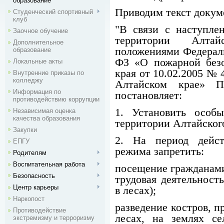
образование
Приводим текст докум
Студенческий спортивный
клуб
"В связи с наступле
Заочное обучение
территории Алтай
Дополнительное
положениями Федераль
образование
ФЗ «О пожарной безо
Локальные акты
края от 10.02.2005 №
Внутренние приказы по
колледжу
Алтайском крае» Пр
Информация по
постановляет:
противодействию коррупции
1. Установить особ
Независимая оценка
качества образования
территории Алтайского
Закупки
2. На период дейст
ЕПГУ
режима запретить:
Родителям
Воспитательная работа
посещение гражданами
Безопасность
трудовая деятельност
Центр карьеры
в лесах);
Наркопост
разведение костров, 
Противодействие
лесах, на землях сел
экстремизму и терроризму