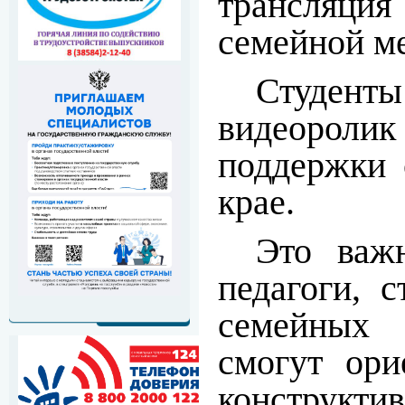
трансляция
семейной м
Студе
видеороли
поддержки 
крае.
Это важ
педагоги, 
семейных
смогут ори
констру