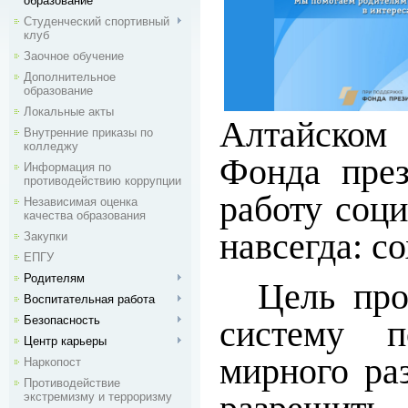
образование
Студенческий спортивный
клуб
Заочное обучение
Дополнительное
образование
Локальные акты
Алтайско
Внутренние приказы по
колледжу
Фонда през
Информация по
противодействию коррупции
работу соц
Независимая оценка
качества образования
навсегда: с
Закупки
ЕПГУ
Родителям
Цель про
Воспитательная работа
систему 
Безопасность
Центр карьеры
мирного ра
Наркопост
Противодействие
экстремизму и терроризму