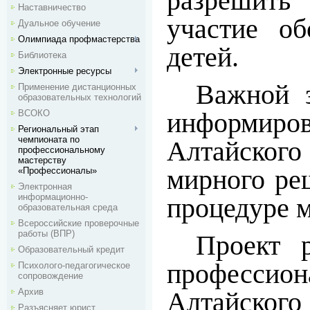
разрешить
Наставничество
участие о
Дуальное обучение
Олимпиада профмастерства
детей.
Библиотека
Электронные ресурсы
Важной з
Применение дистанционных
образовательных технологий
информи
ВСОКО
Региональный этап
чемпионата по
Алтайског
профессиональному
мастерству
мирного ре
«Профессионалы»
Электронная
информационно-
процедуре 
образовательная среда
Всероссийские проверочные
работы (ВПР)
Проект р
Образовательный кредит
професси
Психолого-педагогическое
сопровождение
Архив
Алтайског
Разъясняет юрист